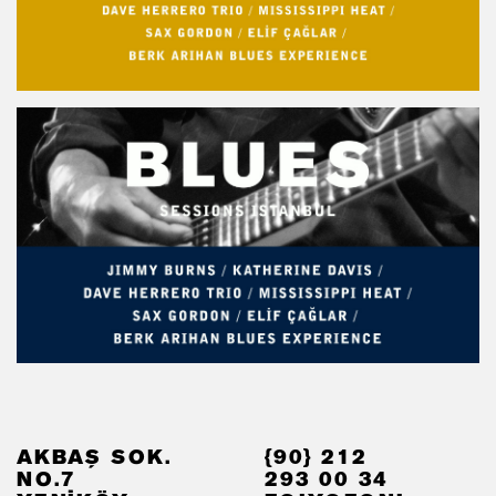
AKBAŞ SOK.
{90} 212
NO.7
293 00 34