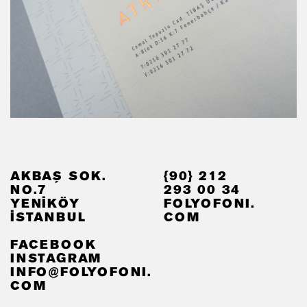
AKBAŞ SOK.
{90} 212
NO.7
293 00 34
YENİKÖY
FOLYOFONI.
İSTANBUL
COM
FACEBOOK
INSTAGRAM
INFO@FOLYOFONI.
COM